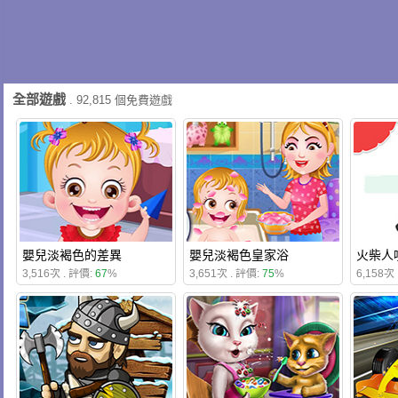
全部遊戲
. 92,815 個免費遊戲
嬰兒淡褐色的差異
嬰兒淡褐色皇家浴
火柴人
3,516次 . 評價:
67
%
3,651次 . 評價:
75
%
6,158次