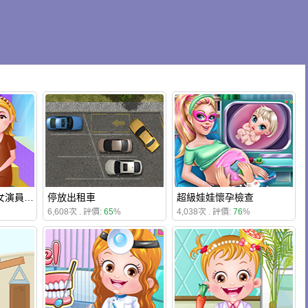
嬰兒淡褐色芭蕾舞女演員舞蹈
停放出租車
超級娃娃懷孕檢查
6,608次 . 評價:
65
%
4,038次 . 評價:
76
%