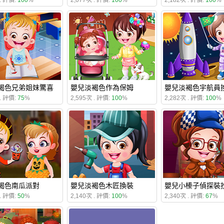
 . 評價:
100
%
2,077次 . 評價:
100
%
2,182次 . 評價:
100
%
褐色兄弟姐妹驚喜
嬰兒淡褐色作為保姆
嬰兒淡褐色宇航員
 . 評價:
75
%
2,595次 . 評價:
100
%
2,282次 . 評價:
100
%
褐色南瓜派對
嬰兒淡褐色木匠換裝
嬰兒小榛子偵探裝
 . 評價:
50
%
2,140次 . 評價:
100
%
2,340次 . 評價:
67
%