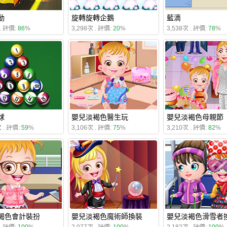
動
旋轉旋轉企鵝
藍滴
 . 評價:
86
%
3,298次 . 評價:
20
%
3,538次 . 評價:
78
%
球
嬰兒淡褐色醫生玩
嬰兒淡褐色母親節
次 . 評價:
59
%
3,106次 . 評價:
75
%
3,210次 . 評價:
82
%
褐色會計裝扮
嬰兒淡褐色魔術師換裝
嬰兒淡褐色滑雪者