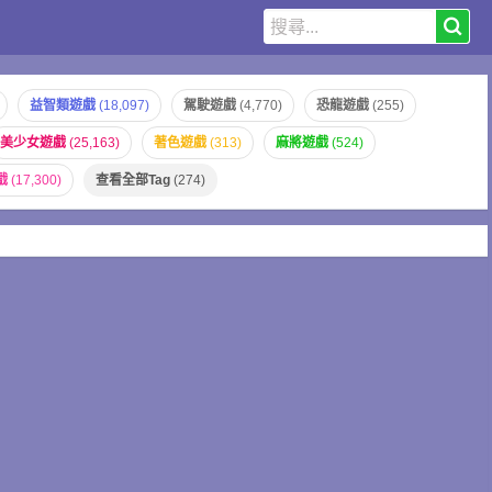
益智類遊戲
(18,097)
駕駛遊戲
(4,770)
恐龍遊戲
(255)
美少女遊戲
(25,163)
著色遊戲
(313)
麻將遊戲
(524)
戲
(17,300)
查看全部Tag
(274)