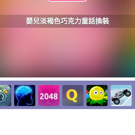
嬰兒淡褐色巧克力童話換裝