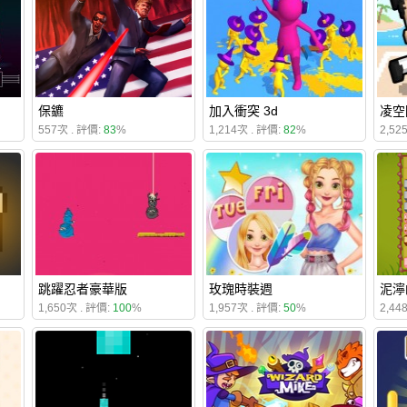
保鑣
加入衝突 3d
凌空
557次 . 評價:
83
%
1,214次 . 評價:
82
%
2,52
跳躍忍者豪華版
玫瑰時裝週
泥濘
1,650次 . 評價:
100
%
1,957次 . 評價:
50
%
2,44