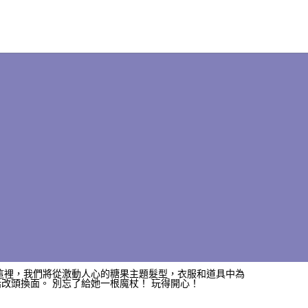
在這裡，我們將從激動人心的糖果主題髮型，衣服和道具中為
改頭換面。 別忘了給她一根魔杖！ 玩得開心！