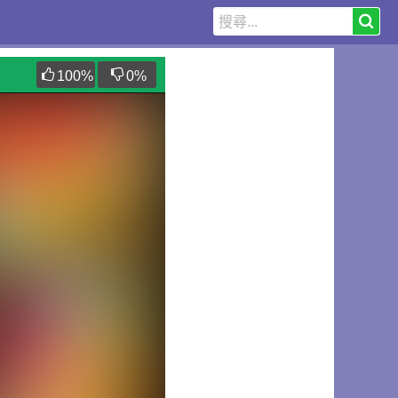
100
%
0
%