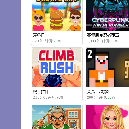
漢堡日
賽博朋克忍者亞軍
179次 . 評價:
75
%
1,808次 . 評價:
50
%
爬上拉什
菜鳥：越獄2
2,670次 . 評價:
75
%
266次 . 評價:
75
%