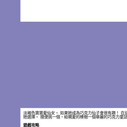
淡褐色寶寶愛仙女。 如果她成為巧克力仙子會很有趣！ 
她選擇。 隨便挑一個，給親愛的榛樹一個華麗的巧克力童話
遊戲攻略