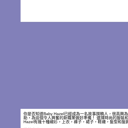
你是否知道Baby Hazel已經成為一名故事撰稿人，很高
助，為這個令人興奮的新職業做好準備！ 選擇時尚的服裝
Hazel有幾十種襯衫，上衣，褲子，裙子，鞋襪，髮型和髮