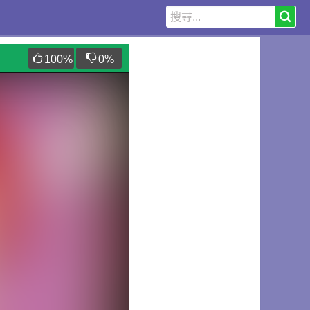
100
%
0
%