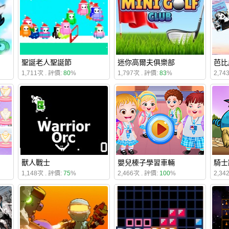
聖誕老人聖誕節
迷你高爾夫俱樂部
芭比
1,711次 . 評價:
80
%
1,797次 . 評價:
83
%
2,74
獸人戰士
嬰兒榛子學習車輛
騎士
1,148次 . 評價:
75
%
2,466次 . 評價:
100
%
2,34