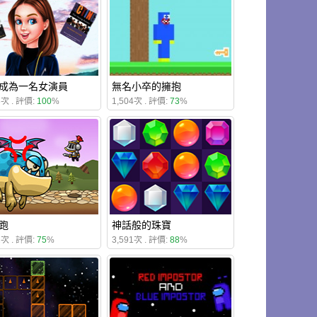
成為一名女演員
無名小卒的擁抱
3次 . 評價:
100
%
1,504次 . 評價:
73
%
跑
神話般的珠寶
2次 . 評價:
75
%
3,591次 . 評價:
88
%