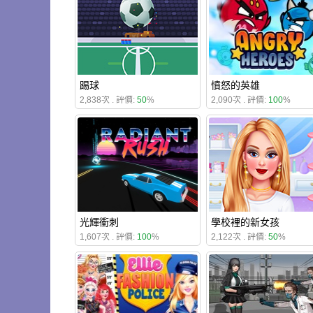
踢球
憤怒的英雄
2,838次 . 評價:
50
%
2,090次 . 評價:
100
%
光輝衝刺
學校裡的新女孩
1,607次 . 評價:
100
%
2,122次 . 評價:
50
%