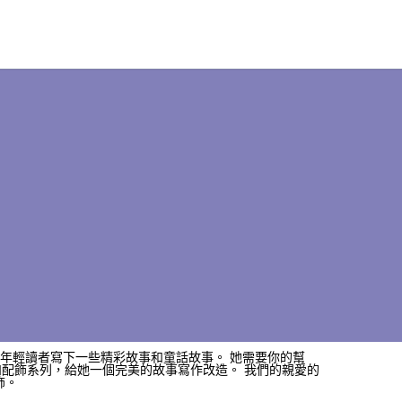
興為年輕讀者寫下一些精彩故事和童話故事。 她需要你的幫
和配飾系列，給她一個完美的故事寫作改造。 我們的親愛的
飾。