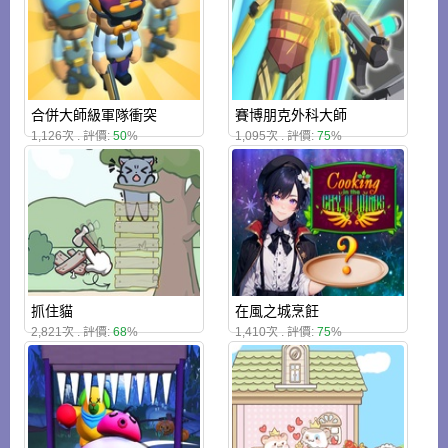
合併大師級軍隊衝突
賽博朋克外科大師
1,126次 . 評價:
50
%
1,095次 . 評價:
75
%
抓住貓
在風之城烹飪
2,821次 . 評價:
68
%
1,410次 . 評價:
75
%