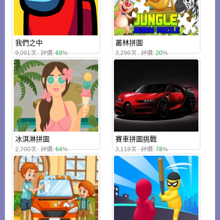
我們之中
叢林拼圖
9,091次 . 評價:
69
%
3,296次 . 評價:
20
%
冰淇淋拼圖
賽車拼圖挑戰
2,700次 . 評價:
64
%
3,118次 . 評價:
78
%