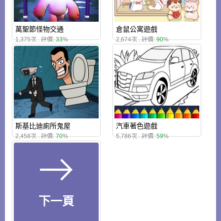
萬聖節怪物交通
倉鼠公寓遊戲
1,375次 . 評價:
33
%
2,674次 . 評價:
90
%
斯基比迪廁所鬼屋
汽車著色遊戲
2,458次 . 評價:
70
%
5,786次 . 評價:
59
%
下一頁