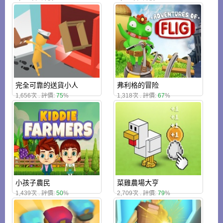
完全可靠的送貨小人
弗利格的冒险
1,656次 . 評價:
75
%
1,318次 . 評價:
67
%
小孩子農民
菜雞農場大亨
1,439次 . 評價:
50
%
2,709次 . 評價:
79
%