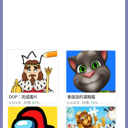
DOP：完成圖片
會說話的湯姆貓
5,574次 . 評價:
67
%
8,418次 . 評價:
71
%