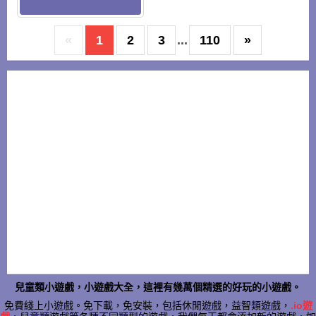
«
1
2
3
...
110
»
兒童類小遊戲，小遊戲大全，這裡有幾萬個精選的好玩的小遊戲。
免費綫上小遊戲。免下載，免安裝，包括休閒遊戲，益智類遊戲，
.io遊