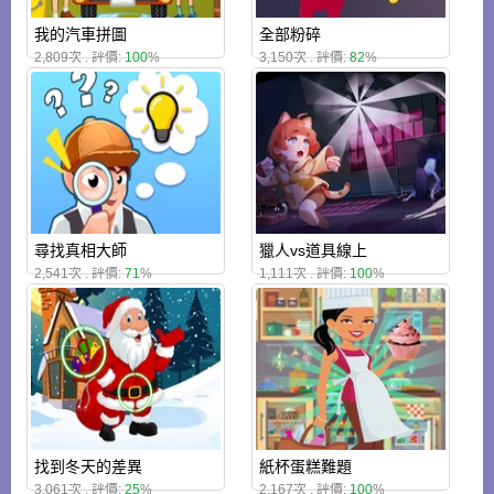
我的汽車拼圖
全部粉碎
2,809次 . 評價:
100
%
3,150次 . 評價:
82
%
尋找真相大師
獵人vs道具線上
2,541次 . 評價:
71
%
1,111次 . 評價:
100
%
找到冬天的差異
紙杯蛋糕難題
3,061次 . 評價:
25
%
2,167次 . 評價:
100
%