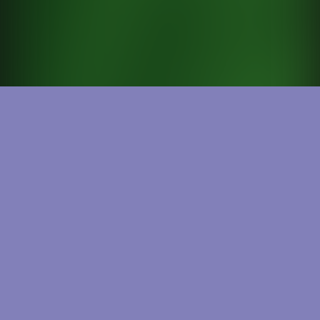
超級英雄相似競賽
展開2
小花園
卡倫 2名選手
BFF畢業聚會
嬰兒淡褐色農場之旅
洪水逃生
1,722次 . 評價:
100
1,607次 . 評價:
%
75
1,893次 . 評價:
%
75
1,880次 . 評價:
%
80
1,558次 . 評價:
%
75
1,889次 . 評價:
%
75
2,042次 . 評價:
%