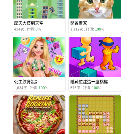
摩天大樓到天空
閒置畫家
434次 . 評價:
0
%
1,112次 . 評價:
100
%
公主紋身設計
隱藏並建造一座橋樑！
1,634次 . 評價:
100
%
676次 . 評價:
100
%