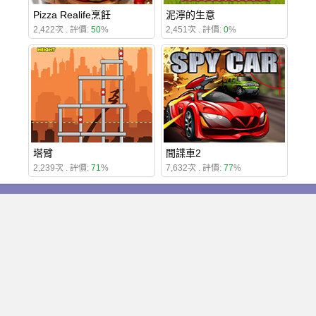
Pizza Realife烹飪
泥濘的生意
2,422次 . 評價:
50
%
2,451次 . 評價:
0
%
塔臂
間諜車2
2,239次 . 評價:
71
%
7,632次 . 評價:
77
%