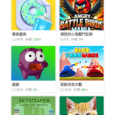
模具藝術
憤怒的小鳥戰鬥狂熱
2,148次 . 評價:
100
%
515次 . 評價:
0
%
跳跳
斑點坦克大戰
1,726次 . 評價:
0
%
3,136次 . 評價:
88
%