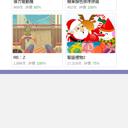
彈力電動機
糖果顏色排序拼圖
969次 . 評價:
60
%
402次 . 評價:
100
%
RE：Z
聖誕禮物2
1,898次 . 評價:
100
%
17,318次 . 評價:
75
%