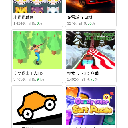
小貓貓難題
充電城市 司機
1,424次 . 評價:
0
%
327次 . 評價:
50
%
空閒伐木工人3D
怪物卡車 3D 冬季
3,765次 . 評價:
94
%
1,492次 . 評價:
73
%