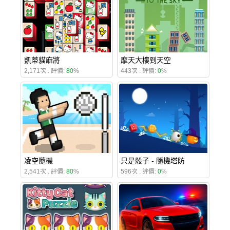
凱蒂貓麻將
摩天大樓到天空
2,171次 . 評價:
80
%
443次 . 評價:
0
%
凌空隨機
只是骰子 - 隨機塔防
2,541次 . 評價:
80
%
596次 . 評價:
0
%