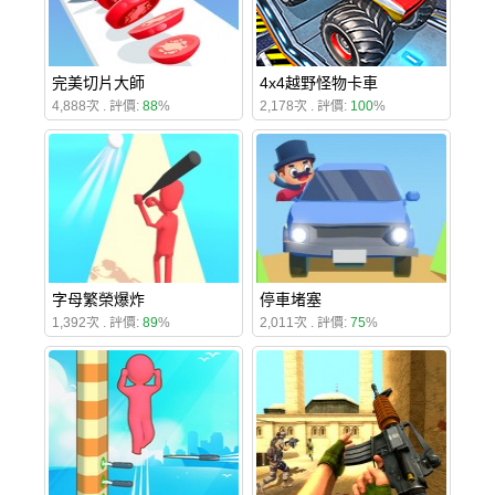
完美切片大師
4x4越野怪物卡車
4,888次 . 評價:
88
%
2,178次 . 評價:
100
%
字母繁榮爆炸
停車堵塞
1,392次 . 評價:
89
%
2,011次 . 評價:
75
%