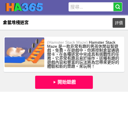
倉鼠堆棧迷宮
評價
(Hamster Stack Maze)
Hamster Stack
Maze 是一款非常有趣的男孩休閒益智遊
戲，免費。在遊戲中，你將控制倉鼠通過
關卡，在各種迷宮中完成具有挑戰性的任
務。它非常有趣且易於操作。這種有趣的
遊戲內容和豐富的玩法將為您帶來更好的
體驗和新的樂趣。來玩啊！
開始遊戲