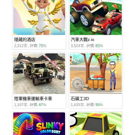
隱藏的酒店
汽車大戰z.io
2,312次 . 評價:
75
%
3,524次 . 評價:
65
%
陸軍機車運輸車卡車
石礦工3D
1,107次 . 評價:
67
%
1,425次 . 評價:
50
%