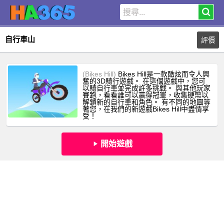
自行車山
評價
(Bikes Hill)
Bikes Hill是一款酷炫而令人興
奮的3D騎行遊戲。 在這個遊戲中，您可
以騎自行車並完成許多挑戰。 與其他玩家
賽跑，看看誰可以贏得冠軍，收集硬幣以
解鎖新的自行車和角色。 有不同的地圖等
著您，在我們的新遊戲Bikes Hill中盡情享
受！
開始遊戲