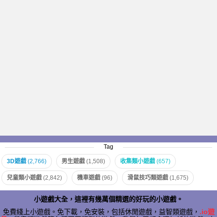
Tag
3D遊戲
(2,766)
男生遊戲
(1,508)
收集類小遊戲
(657)
兒童類小遊戲
(2,842)
機車遊戲
(96)
滑鼠技巧類遊戲
(1,675)
小遊戲大全，這裡有幾萬個精選的好玩的小遊戲。
免費綫上小遊戲。免下載，免安裝，包括休閒遊戲，益智類遊戲，
.io遊