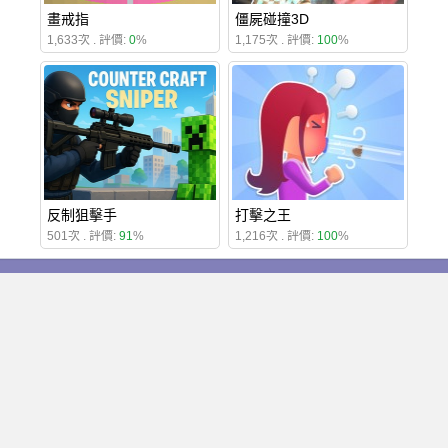
畫戒指
僵屍碰撞3D
1,633次 . 評價:
0
%
1,175次 . 評價:
100
%
反制狙擊手
打擊之王
501次 . 評價:
91
%
1,216次 . 評價:
100
%