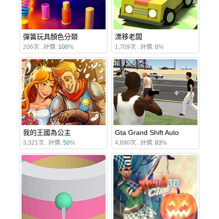
彈簧玩具顏色分類
漂移老闆
206次 . 評價:
100
%
1,709次 . 評價:
0
%
我的王國為公主
Gta Grand Shift Auto
3,321次 . 評價:
50
%
4,890次 . 評價:
83
%