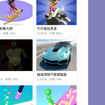
射擊大師
牛仔競技表演
 . 評價:
75
%
3,036次 . 評價:
85
%
極端漂移汽車模擬器
2次 . 評價:
74
%
2,289次 . 評價:
79
%