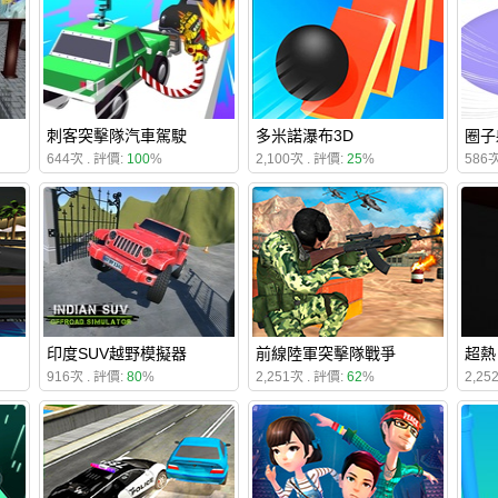
刺客突擊隊汽車駕駛
多米諾瀑布3D
圈子
644次 . 評價:
100
%
2,100次 . 評價:
25
%
586次
印度SUV越野模擬器
前線陸軍突擊隊戰爭
超熱
916次 . 評價:
80
%
2,251次 . 評價:
62
%
2,25