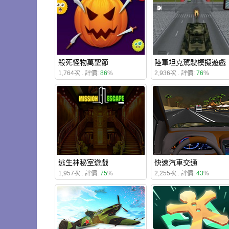
殺死怪物萬聖節
陸軍坦克駕駛模擬遊戲
1,764次 . 評價:
86
%
2,936次 . 評價:
76
%
逃生神秘室遊戲
快速汽車交通
1,957次 . 評價:
75
%
2,255次 . 評價:
43
%