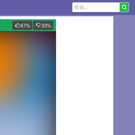
67
%
33
%