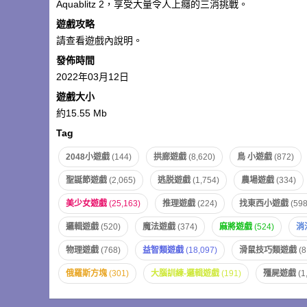
Aquablitz 2，享受大量令人上癮的三消挑戰。
遊戲攻略
請查看遊戲內說明。
發佈時間
2022年03月12日
遊戲大小
約15.55 Mb
Tag
2048小遊戲
(144)
拱廊遊戲
(8,620)
鳥 小遊戲
(872)
聖誕節遊戲
(2,065)
逃脱遊戲
(1,754)
農場遊戲
(334)
美少女遊戲
(25,163)
推理遊戲
(224)
找東西小遊戲
(598
邏輯遊戲
(520)
魔法遊戲
(374)
麻將遊戲
(524)
消
物理遊戲
(768)
益智類遊戲
(18,097)
滑鼠技巧類遊戲
(8
俄羅斯方塊
(301)
大腦訓練-邏輯遊戲
(191)
殭屍遊戲
(1