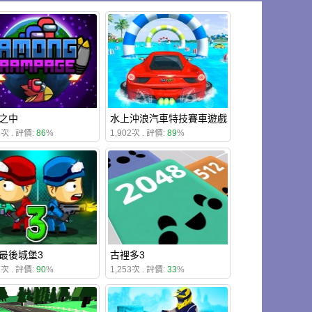
之中
水上沖浪汽車特技賽車遊戲
8次 . 評價:
86
%
1,902次 . 評價:
89
%
最後城堡3
古裡多3
7次 . 評價:
90
%
1,253次 . 評價:
33
%