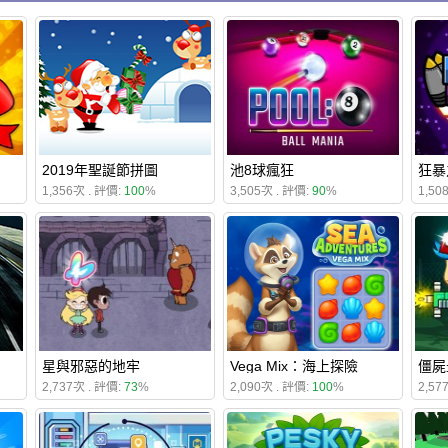
2019年聖誕節拼圖
池8球瘋狂
狂暴
1,356次 . 評價:
100
%
3,505次 . 評價:
90
%
1,50
星與邪惡的地牢
Vega Mix：海上探險
僵屍
2,737次 . 評價:
73
%
2,090次 . 評價:
100
%
2,57