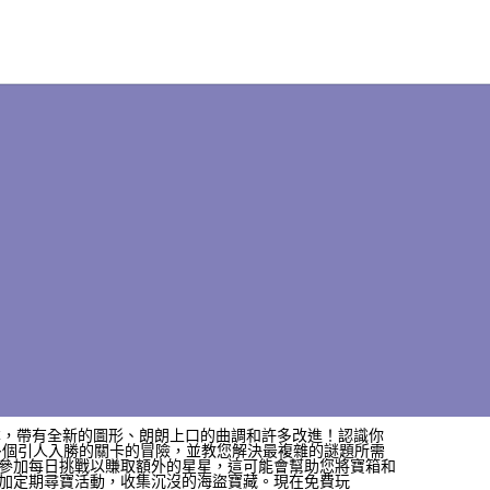
的最新版本，帶有全新的圖形、朗朗上口的曲調和許多改進！認識你
 多個引人入勝的關卡的冒險，並教您解決最複雜的謎題所需
參加每日挑戰以賺取額外的星星，這可能會幫助您將寶箱和
加定期尋寶活動，收集沉沒的海盜寶藏。現在免費玩