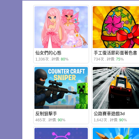
仙女們的心態
手工復活節彩蛋著色書
1,336次 . 評價:
80
%
734次 . 評價:
75
%
反制狙擊手
公路賽車遊戲3d
465次 . 評價:
90
%
1,642次 . 評價:
90
%