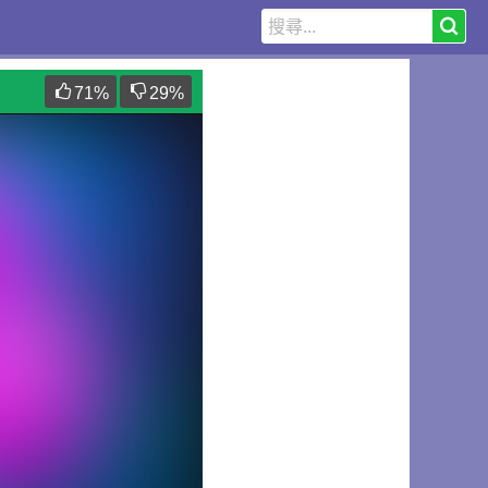
71
%
29
%