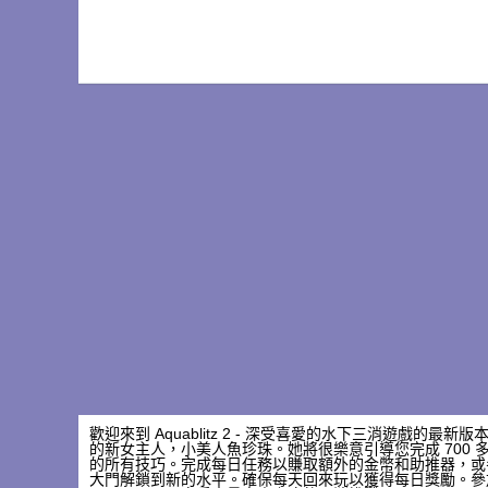
歡迎來到 Aquablitz 2 - 深受喜愛的水下三消遊戲
的新女主人，小美人魚珍珠。她將很樂意引導您完成 700
的所有技巧。完成每日任務以賺取額外的金幣和助推器，或
大門解鎖到新的水平。確保每天回來玩以獲得每日獎勵。參