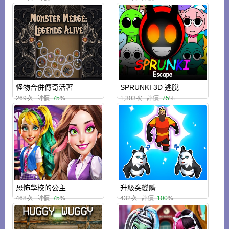
怪物合併傳奇活著
SPRUNKI 3D 逃脫
269次 . 評價:
75
%
1,303次 . 評價:
75
%
恐怖學校的公主
升級突變體
468次 . 評價:
75
%
432次 . 評價:
100
%