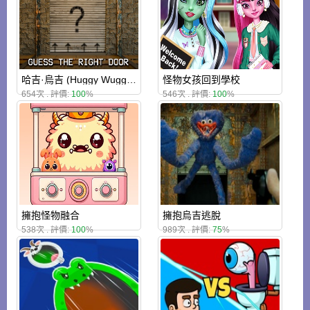
哈吉·烏吉 (Huggy Wuggy) 猜猜正確的門
怪物女孩回到學校
654次 . 評價:
100
%
546次 . 評價:
100
%
擁抱怪物融合
擁抱烏吉逃脫
538次 . 評價:
100
%
989次 . 評價:
75
%