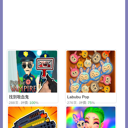
找到吸血鬼
Labubu Pop
288次 . 評價:
100
%
276次 . 評價:
75
%