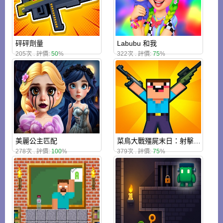
砰砰劑量
Labubu 和我
205次 . 評價:
50
%
322次 . 評價:
75
%
美麗公主匹配
菜鳥大戰殭屍末日：射擊高手
278次 . 評價:
100
%
379次 . 評價:
75
%