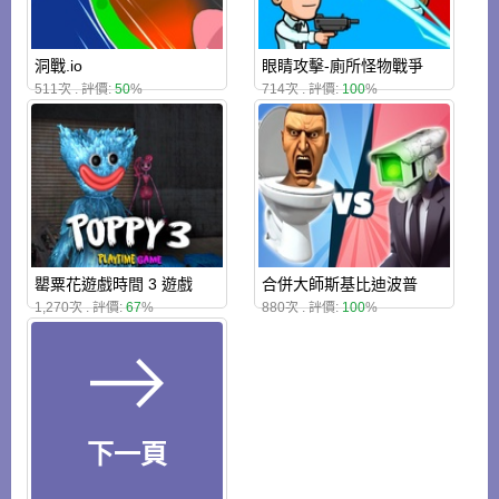
洞戰.io
眼睛攻擊-廁所怪物戰爭
511次 . 評價:
50
%
714次 . 評價:
100
%
罌粟花遊戲時間 3 遊戲
合併大師斯基比迪波普
1,270次 . 評價:
67
%
880次 . 評價:
100
%
下一頁