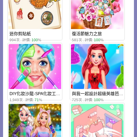
迷你剪貼紙
復活節魅力之旅
994次 . 評價:
100
%
581次 . 評價:
100
%
DIY化妝沙龍-SPA化妝工作室
與我一起設計超級英雄芭蕾舞短裙服裝
1,949次 . 評價:
71
%
725次 . 評價:
100
%