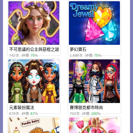
不可思議的公主與惡棍之謎
夢幻寶石
742次 . 評價:
75
%
1,688次 . 評價:
75
%
元素裝扮魔法
賽博朋克都市時尚
679次 . 評價:
67
%
703次 . 評價:
100
%