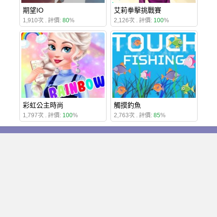
期望IO
艾莉拳擊挑戰賽
1,910次 . 評價:
80
%
2,126次 . 評價:
100
%
彩虹公主時尚
觸摸釣魚
1,797次 . 評價:
100
%
2,763次 . 評價:
85
%