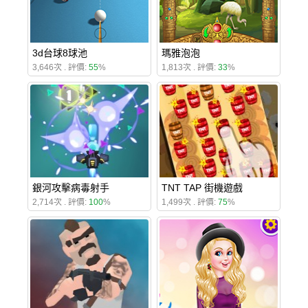
3d台球8球池
瑪雅泡泡
3,646次 . 評價:
55
%
1,813次 . 評價:
33
%
銀河攻擊病毒射手
TNT TAP 街機遊戲
2,714次 . 評價:
100
%
1,499次 . 評價:
75
%