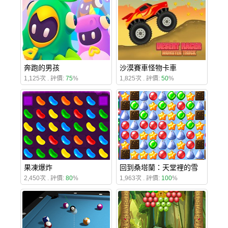
奔跑的男孩
沙漠賽車怪物卡車
1,125次 . 評價:
75
%
1,825次 . 評價:
50
%
果凍爆炸
回到桑塔蘭：天堂裡的雪
2,450次 . 評價:
80
%
1,963次 . 評價:
100
%