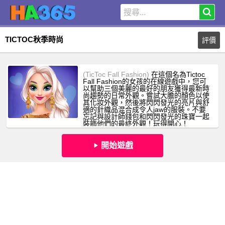
TICTOC秋季時尚
評價
(TicToc Fall Fashion)
在這個名為Tictoc
Fall Fashion的女孩的在線遊戲中，您可
以幫助三個美麗的最好的朋友獲得最新時
尚趨勢的日常外觀。嘗試大膽的顏色以使
其化妝外觀，然後將閃閃發光的亮片與舒
適的針織品混合成令人jaw的服裝。不要
忘記與設計師錢包和閃閃發光的珠寶一起
裝飾他們的最終外觀！玩得開心！
開始遊戲