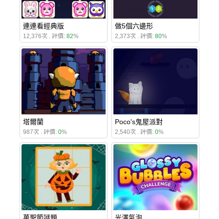
連連看經典版
做5個六邊形
12,376次 . 評價:
82
%
2,373次 . 評價:
80
%
塔爾蘭
Poco's鬼屋派對
987次 . 評價:
0
%
2,540次 . 評價:
0
%
萬聖節謎題
光澤氣泡