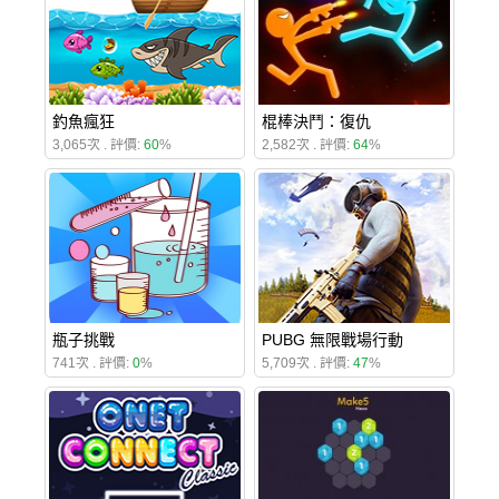
釣魚瘋狂
棍棒決鬥：復仇
3,065次 . 評價:
60
%
2,582次 . 評價:
64
%
瓶子挑戰
PUBG 無限戰場行動
741次 . 評價:
0
%
5,709次 . 評價:
47
%