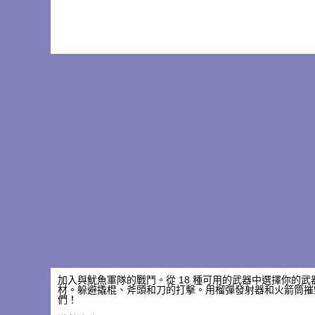
加入與魷魚軍隊的戰鬥。從 18 種可用的武器中選擇你的
材。躲避撬棍、斧頭和刀的打擊。用榴彈發射器和火箭筒摧
們！