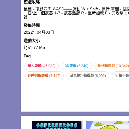
遊戲攻略
鼠標 - 環顧四周 WASD——運動 W + Shift - 運行 空間 
一個/上一個武器 1-7 - 武器熱鍵 R - 重新加載 F - 刀攻擊 1 
器
發佈時間
2022年04月03日
遊戲大小
約51.77 Mb
Tag
單人遊戲
(46,983)
3D遊戲
(3,240)
動作類遊戲
(10,342)
即時射擊遊戲
(7,417)
滑鼠技巧類遊戲
(8,992)
狙擊手