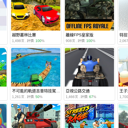
越野叢林比賽
離線FPS皇家版
特技
1,498次 . 評價:
100
%
908次 . 評價:
100
%
2,06
不可能的軌道吉普特技駕駛遊戲
亞視公路交通
王子
1,261次 . 評價:
50
%
1,466次 . 評價:
67
%
1,70