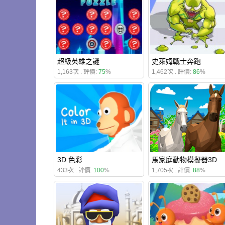
超級英雄之謎
史萊姆戰士奔跑
1,163次 . 評價:
75
%
1,462次 . 評價:
86
%
3D 色彩
馬家庭動物模擬器3D
433次 . 評價:
100
%
1,705次 . 評價:
88
%