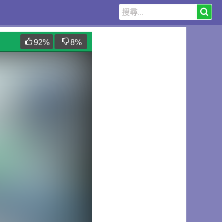
92
%
8
%