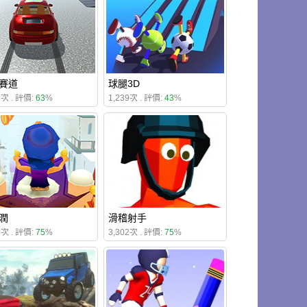
賽道
球腿3D
7次 . 評價:
63
%
1,239次 . 評價:
43
%
潤
滑稽射手
0次 . 評價:
75
%
3,302次 . 評價:
75
%