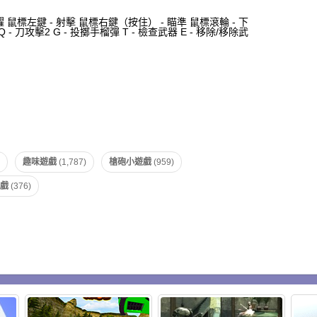
- 跳躍 鼠標左鍵 - 射擊 鼠標右鍵（按住） - 瞄準 鼠標滾輪 - 下
Q - 刀攻擊2 G - 投擲手榴彈 T - 檢查武器 E - 移除/移除武
趣味遊戲
(1,787)
槍砲小遊戲
(959)
遊戲
(376)