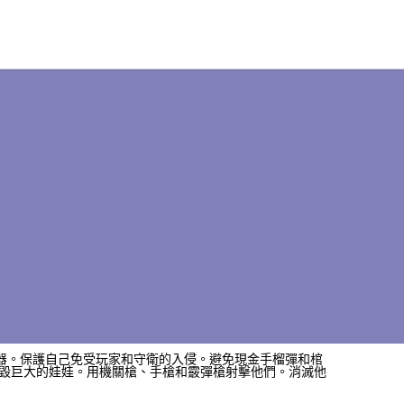
武器。保護自己免受玩家和守衛的入侵。避免現金手榴彈和棺
毀巨大的娃娃。用機關槍、手槍和霰彈槍射擊他們。消滅他