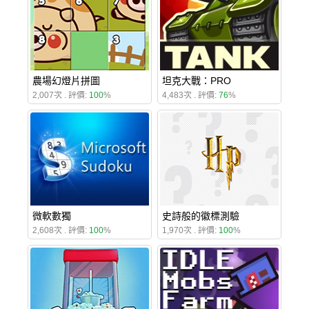
農場幻燈片拼圖
坦克大戰：PRO
2,007次 . 評價:
100
%
4,483次 . 評價:
76
%
微軟數獨
史詩般的徽標測驗
2,608次 . 評價:
100
%
1,970次 . 評價:
100
%