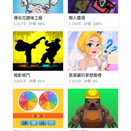
爆米花趣味工廠
閒人農場
1,317次 . 評價:
86
%
1,190次 . 評價:
100
%
暗影格鬥
奧黛麗的夢想婚禮
2,832次 . 評價:
61
%
2,323次 . 評價:
0
%