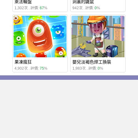
乘法輪盤
洞裏的鼴鼠
1,302次 . 評價:
67
%
942次 . 評價:
0
%
果凍瘋狂
嬰兒淡褐色焊工換裝
4,902次 . 評價:
75
%
1,983次 . 評價:
0
%