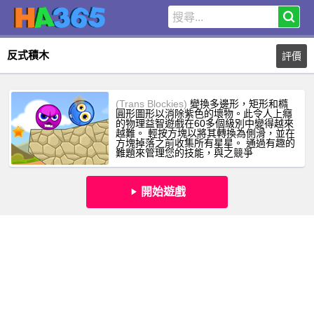
反式積木
評價
(Trans Blockies)
變換多邊形，矩形和橢
圓形圖形以消除紫色的壞物。此令人上癮
的物理益智遊戲在60多個級別中變得越來
越難。 輕按方塊以將其轉換為側滑，並在
方塊掉落之前收集所有星星。 通過有趣的
難題來管理您的技能，與之競爭
開始遊戲