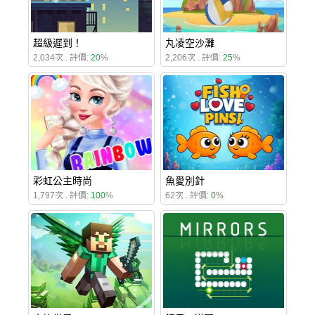
超級遲到！
丸凌空沙灘
2,034次 . 評價:
20
%
2,206次 . 評價:
25
%
彩虹公主時尚
魚愛別針
1,797次 . 評價:
100
%
62次 . 評價:
0
%