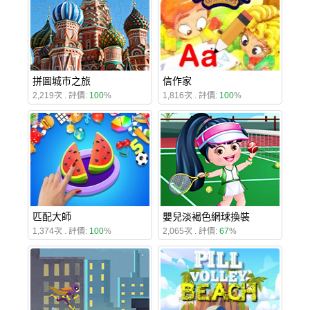
拼圖城市之旅
信作家
2,219次 . 評價:
100
%
1,816次 . 評價:
100
%
匹配大師
嬰兒淡褐色網球換裝
1,374次 . 評價:
100
%
2,065次 . 評價:
67
%