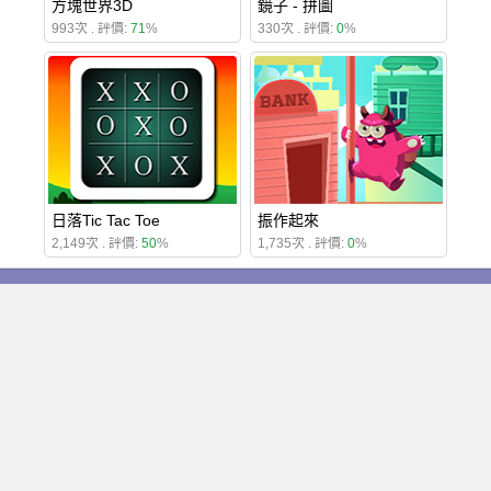
方塊世界3D
鏡子 - 拼圖
993次 . 評價:
71
%
330次 . 評價:
0
%
日落Tic Tac Toe
振作起來
2,149次 . 評價:
50
%
1,735次 . 評價:
0
%