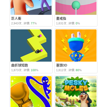
巨人衝
畫戒指
2,943次 . 評價:
77
%
1,631次 . 評價:
0
%
曲折球短跑
塞頭3D
1,873次 . 評價:
100
%
1,612次 . 評價:
80
%