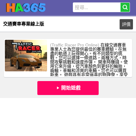
交通賽車專業線上版
評價
(Traffic Racer Pro Online)
在線交通賽車
專業人士為您提供最佳的賽車體驗。在無
盡的軌道上玩得開心。有不同類型的挑
戰。您可以選擇一條道路，兩種方式，時
間攻擊挑戰和速度炸彈。 開車時賺錢。使
用它來升級，從汽車顏色到更好的輪胎，
齒輪，車輪和涼爽的車輛。您也可以購買
新車。 遊戲具有非常逼真的物理學。享受
追逐的快感。
開始遊戲