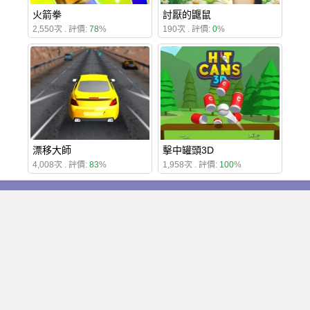
火箭拳
討厭的鼴鼠
2,550次 . 評價:
78
%
190次 . 評價:
0
%
漂移大師
擊中罐頭3D
4,008次 . 評價:
83
%
1,958次 . 評價:
100
%