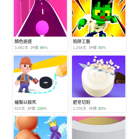
顏色追逐
陷阱工藝
3,481次 . 評價:
86
%
1,258次 . 評價:
80
%
繪製以殺死
肥皂切割
923次 . 評價:
100
%
2,256次 . 評價:
80
%