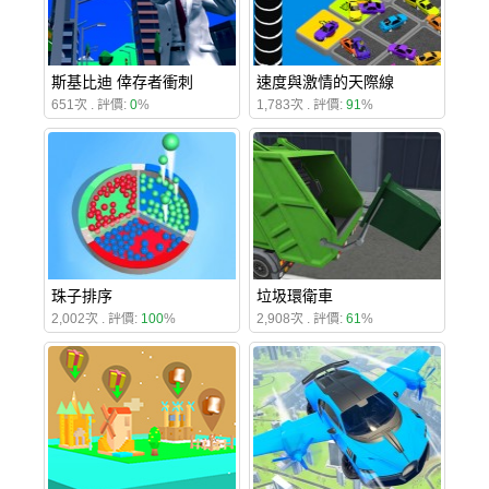
斯基比迪 倖存者衝刺
速度與激情的天際線
651次 . 評價:
0
%
1,783次 . 評價:
91
%
珠子排序
垃圾環衛車
2,002次 . 評價:
100
%
2,908次 . 評價:
61
%