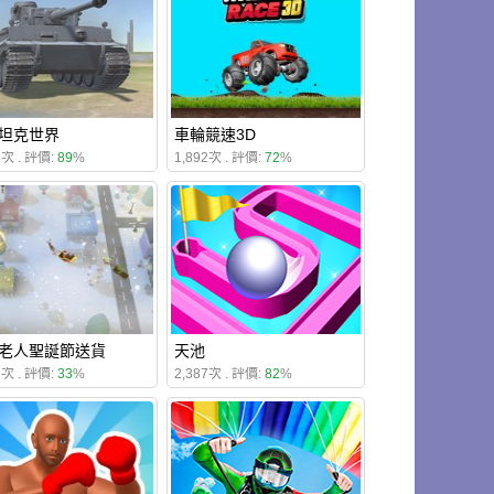
坦克世界
車輪競速3D
3次 . 評價:
89
%
1,892次 . 評價:
72
%
老人聖誕節送貨
天池
2次 . 評價:
33
%
2,387次 . 評價:
82
%