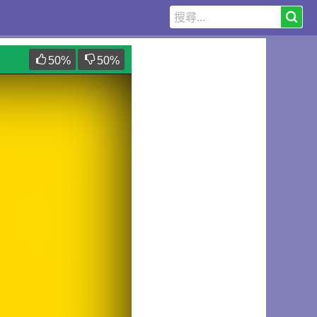
50
%
50
%