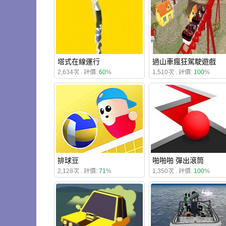
塔式在線運行
過山車瘋狂駕駛遊戲
2,634次 . 評價:
60
%
1,510次 . 評價:
100
%
排球豆
啪啪啪 彈出滾筒
2,128次 . 評價:
71
%
1,350次 . 評價:
100
%