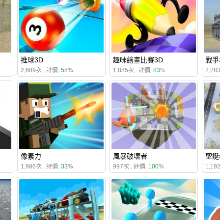
推球3D
趣味繪畫比賽3D
戰爭
2,689次 . 評價:
58
%
1,885次 . 評價:
83
%
2,28
像素力
風暴破壞者
聖誕
1,986次 . 評價:
33
%
997次 . 評價:
100
%
1,19