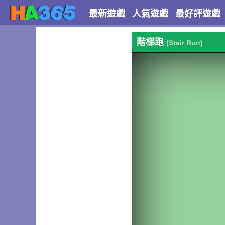
最新遊戲
人氣遊戲
最好評遊戲
階梯跑
(Stair Run)