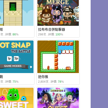
塔
拉布布合併點擊器
2次 . 評價:
86
%
298次 . 評價:
100
%
戰
迷你推
0次 . 評價:
75
%
2,804次 . 評價:
78
%