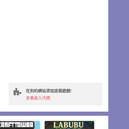
在別的網站添加這個遊戲!
查看嵌入代碼