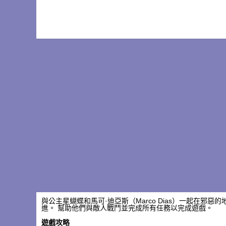
與公主星蝴蝶和馬可·迪亞斯（Marco Dias）一起在邪
進。 幫助他們與敵人戰鬥並完成所有任務以完成遊戲。
遊戲攻略