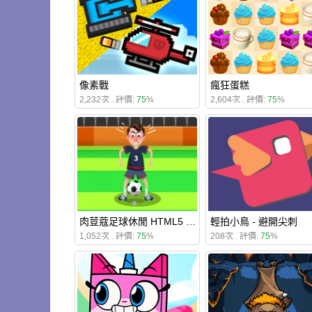
像素戰
瘋狂蛋糕
2,232次 . 評價:
75
%
2,604次 . 評價:
75
%
肉荳蔻足球休閒 HTML5 遊戲
輕拍小鳥 - 避開尖刺
1,052次 . 評價:
75
%
208次 . 評價:
75
%