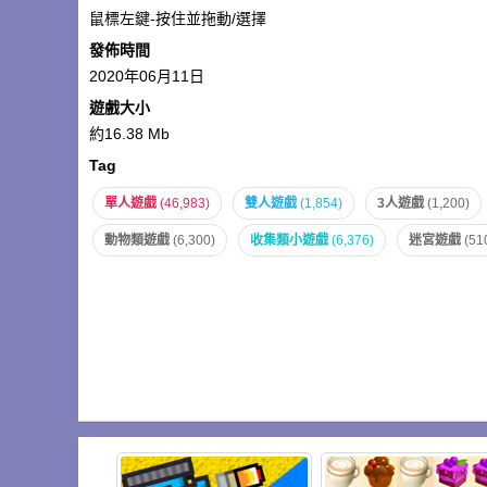
鼠標左鍵-按住並拖動/選擇
發佈時間
2020年06月11日
遊戲大小
約16.38 Mb
Tag
單人遊戲
(46,983)
雙人遊戲
(1,854)
3人遊戲
(1,200)
動物類遊戲
(6,300)
收集類小遊戲
(6,376)
迷宮遊戲
(51