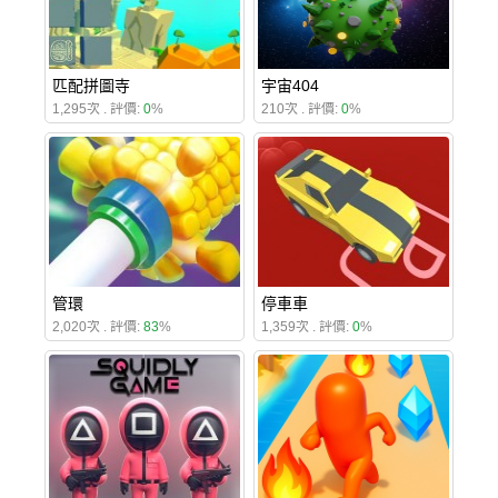
匹配拼圖寺
宇宙404
1,295次 . 評價:
0
%
210次 . 評價:
0
%
管環
停車車
2,020次 . 評價:
83
%
1,359次 . 評價:
0
%