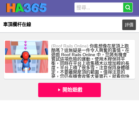
車頂欄杆在線
評價
(Roof Rails Online)
你能想像在屋頂上跑
酷嗎？這無疑是一件令人興奮的事情。在
遊戲 Roof Rails Online 中，您將有機會
嘗試這項危險的運動。使用木桿保持平
衡，同時在平台上收集積木以增加桿的長
度。平台上積了很多雪。注意保持身體穩
定，不要離開屋頂的範圍。值得注意的
是，您仍有機會收集大量寶石。就看你快
到盡頭的時候積累了。你準備好了嗎？
開始遊戲