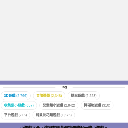
Tag
3D遊戲
(2,766)
冒險遊戲
(2,348)
拱廊遊戲
(5,223)
收集類小遊戲
(657)
兒童類小遊戲
(2,842)
障礙物遊戲
(310)
平台遊戲
(715)
滑鼠技巧類遊戲
(1,675)
小遊戲大全，這裡有幾萬個精選的好玩的小遊戲。