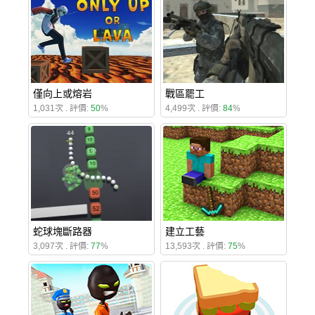
僅向上或熔岩
戰區罷工
1,031次 . 評價:
50
%
4,499次 . 評價:
84
%
蛇球塊斷路器
建立工藝
3,097次 . 評價:
77
%
13,593次 . 評價:
75
%