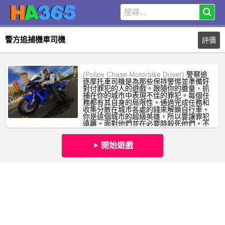
警方追捕機車司機
評價
(Police Chase Motorbike Driver)
警察追
逐摩托車司機是為那些保持警惕並準備好
對付罪犯的人的遊戲。跟隨你的膽量，抓
捕在你的城市中表現不佳的罪犯。每個任
務都有其自身的局限性。通過完成任務和
收集分散在城市各處的錢來解鎖自行車。
你是這個城市的超級英雄，所以要讓罪犯
遠離。面對他們並在必要時殺死他們。不
要讓他們跑掉！！！但是，每次 Impact
都會讓您的自行車失去健康。
開始遊戲