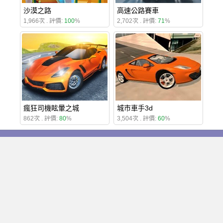
沙漠之路
高速公路賽車
1,966次 . 評價:
100
%
2,702次 . 評價:
71
%
瘋狂司機眩暈之城
城市車手3d
862次 . 評價:
80
%
3,504次 . 評價:
60
%