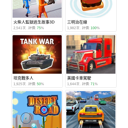
火柴人監獄逃生故事3D
三明治在線
2,541次 . 評價:
75
%
1,982次 . 評價:
100
%
坦克戰多人
美國卡車駕駛
1,925次 . 評價:
50
%
1,644次 . 評價:
71
%