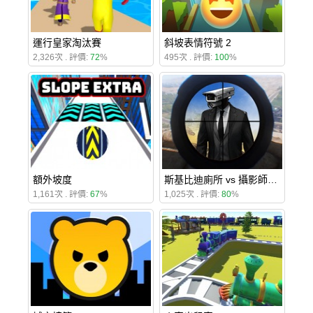
運行皇家淘汰賽
斜坡表情符號 2
2,326次 . 評價:
72
%
495次 . 評價:
100
%
額外坡度
斯基比迪廁所 vs 攝影師狙擊手遊戲
1,161次 . 評價:
67
%
1,025次 . 評價:
80
%