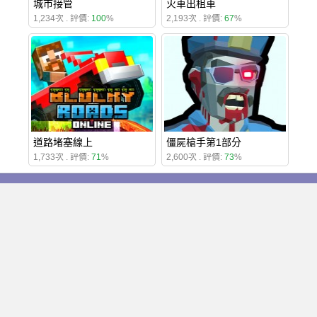
城市接管
火車出租車
1,234次 . 評價:
100
%
2,193次 . 評價:
67
%
道路堵塞線上
僵屍槍手第1部分
1,733次 . 評價:
71
%
2,600次 . 評價:
73
%