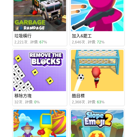
垃圾橫行
加入&罷工
2,221次 . 評價:
67
%
2,646次 . 評價:
72
%
移除方塊
酷目標
32次 . 評價:
0
%
2,368次 . 評價:
63
%