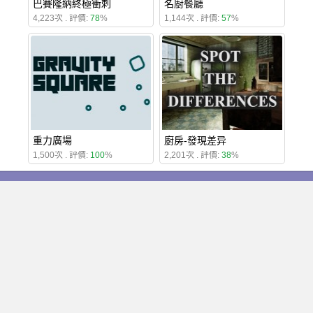
巴賽隆納終極衝刺
名廚餐廳
4,223次 . 評價:
78
%
1,144次 . 評價:
57
%
重力廣場
廚房-發現差异
1,500次 . 評價:
100
%
2,201次 . 評價:
38
%