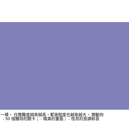
一樣。 任務難度越來越高，緊張程度也越來越大。 開動你
 50 個獨特的關卡； - 精美的畫面； - 悅耳的音調和音