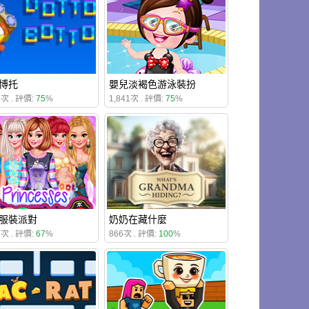
博托
嬰兒淡褐色游泳裝扮
3次 . 評價:
75
%
1,841次 . 評價:
75
%
服裝派對
奶奶在藏什麼
3次 . 評價:
67
%
866次 . 評價:
100
%