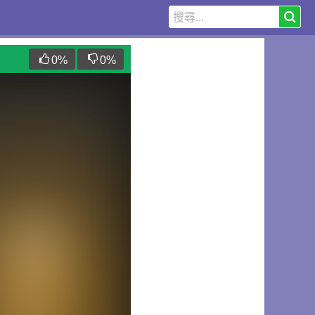
0
%
0
%