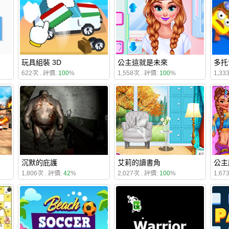
玩具組裝 3D
公主這就是未來
多托
622次 . 評價:
100
%
1,558次 . 評價:
100
%
1,33
沉默的庇護
艾莉的讀書角
公主
1,806次 . 評價:
42
%
2,027次 . 評價:
100
%
1,67