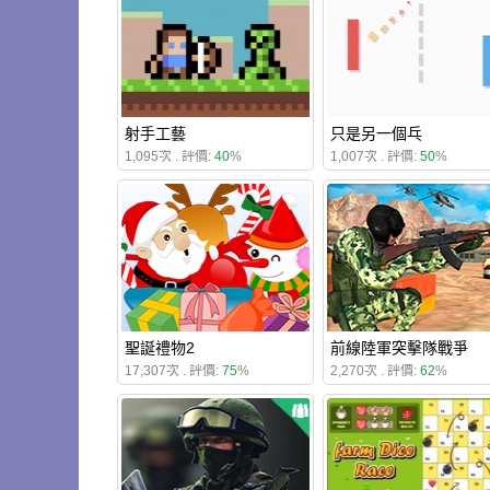
射手工藝
只是另一個乓
1,095次 . 評價:
40
%
1,007次 . 評價:
50
%
聖誕禮物2
前線陸軍突擊隊戰爭
17,307次 . 評價:
75
%
2,270次 . 評價:
62
%