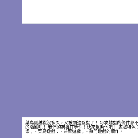
菜鳥剛越獄沒多久，又被關進監獄了！ 每次越獄的條件都不
的腦筋吧！ 我們的英雄在等你！快來幫助他吧！ 遊戲特色： -
樂； - 菜鳥遊戲； - 益智遊戲； - 熱門遊戲的續作。