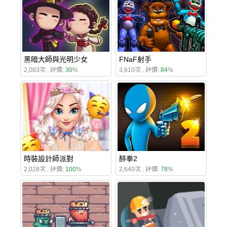
黑暗大師與光明少女
FNaF射手
2,083次 . 評價:
30
%
3,610次 . 評價:
84
%
時裝設計師派對
醉拳2
2,028次 . 評價:
100
%
2,640次 . 評價:
78
%