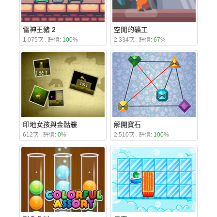
雷神王豬 2
空閒的礦工
1,075次 . 評價:
100
%
2,334次 . 評價:
67
%
印地女孩與金骷髏
解開寶石
612次 . 評價:
0
%
2,510次 . 評價:
100
%