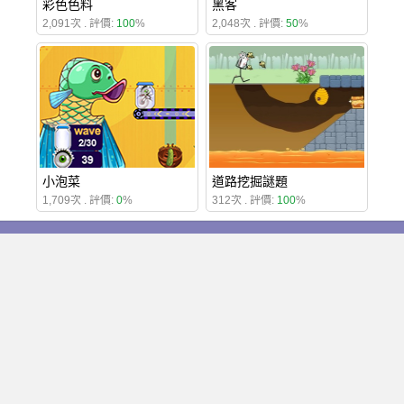
彩色色料
黑客
2,091次 . 評價:
100
%
2,048次 . 評價:
50
%
小泡菜
道路挖掘謎題
1,709次 . 評價:
0
%
312次 . 評價:
100
%