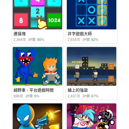
連接塊
井字遊戲大師
2,364次 . 評價:
90
%
2,916次 . 評價:
82
%
越野車 - 平台遊戲時間
鎮上的強盜
898次 . 評價:
0
%
2,437次 . 評價:
67
%