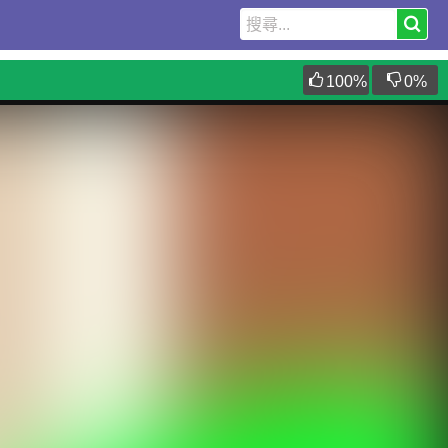
100
%
0
%