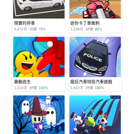
現實的停車
迷你卡丁車衝刺
5,872次 . 評價:
75
%
1,338次 . 評價:
80
%
暴動逃生
瘋狂汽車特技汽車遊戲
1,019次 . 評價:
100
%
1,463次 . 評價:
100
%