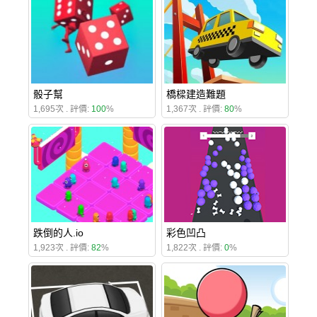
骰子幫
橋樑建造難題
1,695次 . 評價:
100
%
1,367次 . 評價:
80
%
跌倒的人.io
彩色凹凸
1,923次 . 評價:
82
%
1,822次 . 評價:
0
%