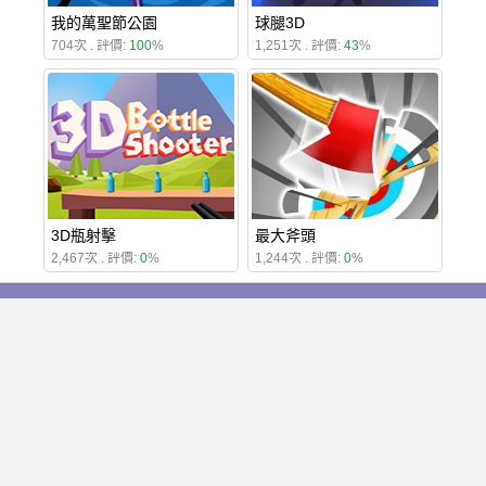
我的萬聖節公園
球腿3D
704次 . 評價:
100
%
1,251次 . 評價:
43
%
3D瓶射擊
最大斧頭
2,467次 . 評價:
0
%
1,244次 . 評價:
0
%