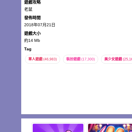
遊戲攻略
老鼠
發佈時間
2018年07月21日
遊戲大小
約14 Mb
Tag
單人遊戲
(46,983)
裝扮遊戲
(17,300)
美少女遊戲
(25,1