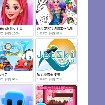
舞台歌劇女主角
惡棍奎因我的繪畫作品集
5次 . 評價:
100
%
1,532次 . 評價:
83
%
ly 7
噴氣滑雪競技場
8次 . 評價:
92
%
1,992次 . 評價:
75
%