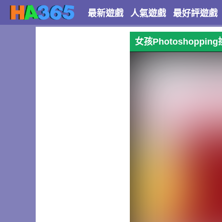
最新遊戲
人氣遊戲
最好評遊戲
女孩Photoshoppin