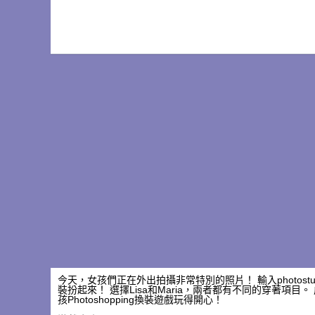
今天，女孩們正在外出拍攝非常特別的照片！ 輸入photos
裝扮起來！ 選擇Lisa和Maria，兩者都有不同的穿著項
孩Photoshopping換裝遊戲玩得開心！