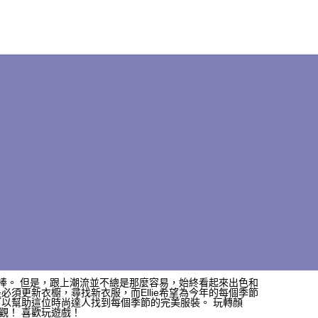
很棒。 但是，跟上潮流並不總是那麼容易，始終看起來出色和
須更新衣櫥，尋找新衣服，而Ellie希望為今年的每個季節
可以幫助這位時尚達人找到每個季節的完美服裝。 玩轉顏
觀！ 喜歡玩遊戲！