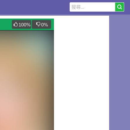
100
%
0
%