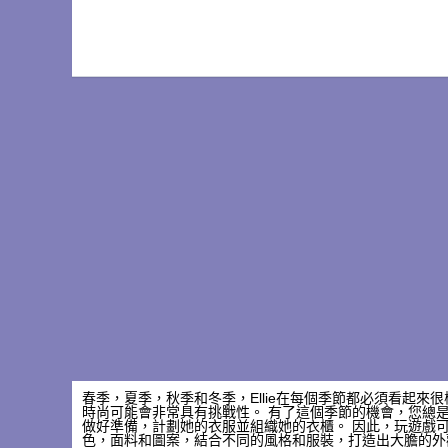
春季，夏季，秋季和冬季，Ellie在每個季節都必須看起來
時尚可能會非常具有挑戰性。 有了這個季節的機會，您總是必
做好準備，計劃她的衣服並組織她的衣櫃。 因此，玩遊戲
色，面料和圖案，結合不同的風格和服裝，打造出大膽的外