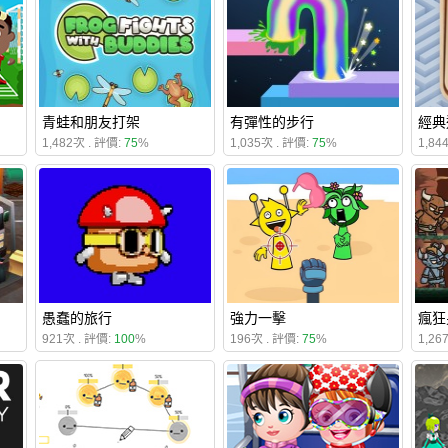
青蛙和朋友打架
有彈性的步行
經典
1,482次 . 評價:
75
%
1,035次 . 評價:
75
%
1,84
愚蠢的旅行
強力一擊
瘋狂
921次 . 評價:
100
%
196次 . 評價:
75
%
1,26