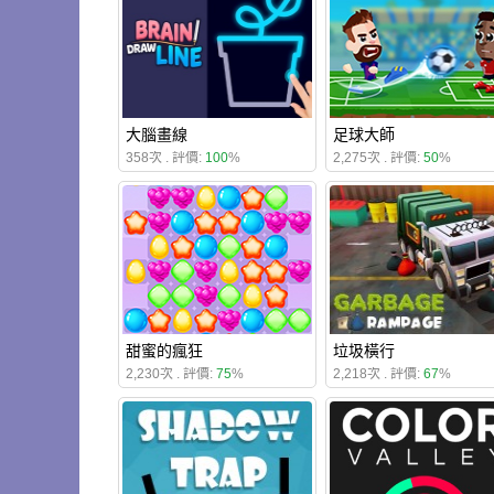
大腦畫線
足球大師
358次 . 評價:
100
%
2,275次 . 評價:
50
%
甜蜜的瘋狂
垃圾橫行
2,230次 . 評價:
75
%
2,218次 . 評價:
67
%