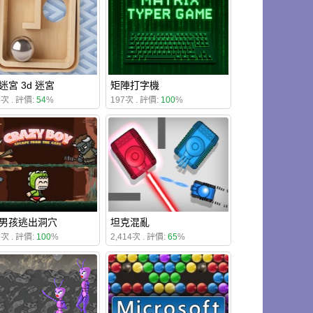
迷宮 3d 迷宮
矩陣打字機
4次 . 評價:
54
%
197次 . 評價:
100
%
男孩逃出洞穴
坦克混亂
7次 . 評價:
100
%
2,414次 . 評價:
65
%