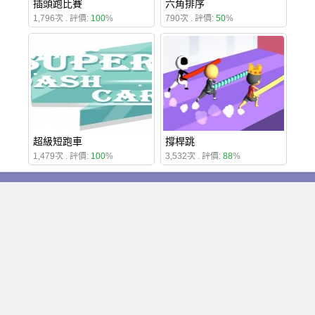
插頭跑比賽
六角排序
1,796次 . 評價:
100
%
790次 . 評價:
50
%
超級短跑車
撐桿跳
1,479次 . 評價:
100
%
3,532次 . 評價:
88
%