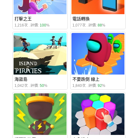
打擊之王
電話轉換
1,216次 . 評價:
100
%
1,077次 . 評價:
88
%
海盜島
不要跌倒 線上
1,042次 . 評價:
50
%
1,840次 . 評價:
92
%