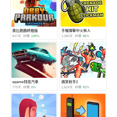
奧比跑酷終極版
手榴彈擊中火柴人
837次 . 評價:
100
%
1,380次 . 評價:
86
%
agame特技汽車
搞笑射手2
775次 . 評價:
0
%
1,824次 . 評價:
92
%