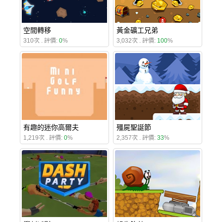
空間轉移
黃金礦工兄弟
310次 . 評價:
0
%
3,032次 . 評價:
100
%
有趣的迷你高爾夫
殭屍聖誕節
1,219次 . 評價:
0
%
2,357次 . 評價:
33
%