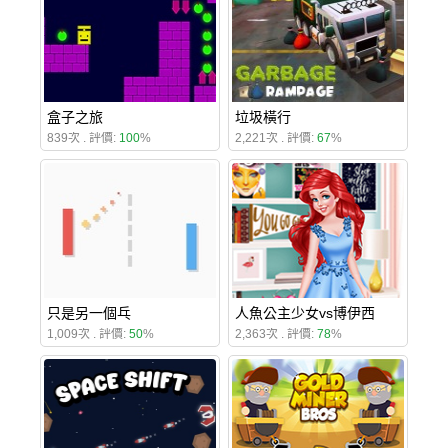
盒子之旅
垃圾橫行
839次 . 評價:
100
%
2,221次 . 評價:
67
%
只是另一個乓
人魚公主少女vs博伊西
1,009次 . 評價:
50
%
2,363次 . 評價:
78
%