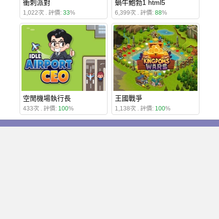
衝刺派對
蝸牛鮑勃1 html5
1,022次 . 評價:
33
%
6,399次 . 評價:
88
%
空閒機場執行長
王國戰爭
433次 . 評價:
100
%
1,138次 . 評價:
100
%