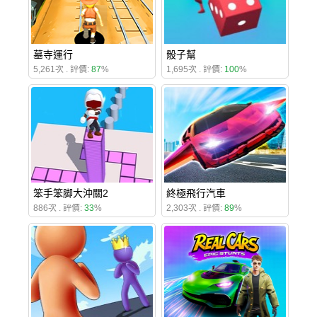
墓寺運行
骰子幫
5,261次 . 評價:
87
%
1,695次 . 評價:
100
%
笨手笨脚大沖關2
終極飛行汽車
886次 . 評價:
33
%
2,303次 . 評價:
89
%