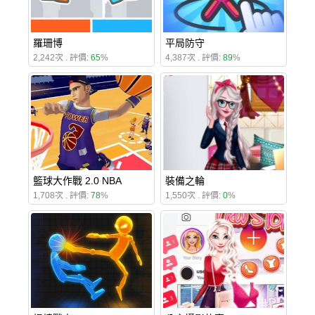
羅珊博
平局防守
2,242次 . 評價:
65
%
4,387次 . 評價:
89
%
籃球大作戰 2.0 NBA
裝備之輪
1,708次 . 評價:
78
%
1,550次 . 評價:
0
%