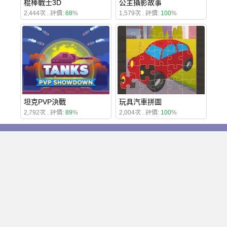
棍棒戰士3D
公主攝影故事
2,444次 . 評價:
68
%
1,579次 . 評價:
100
%
坦克PVP決戰
玩具汽車拼圖
2,792次 . 評價:
89
%
2,004次 . 評價:
100
%