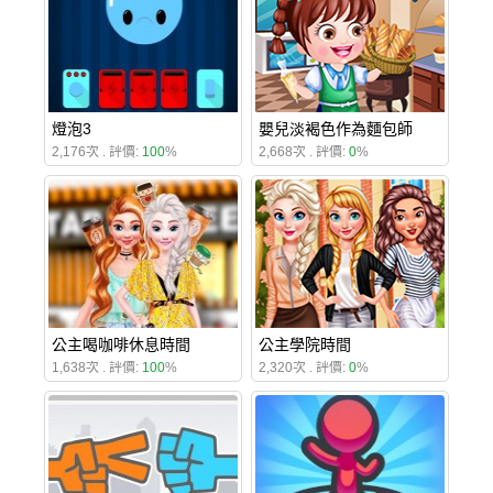
燈泡3
嬰兒淡褐色作為麵包師
2,176次 . 評價:
100
%
2,668次 . 評價:
0
%
公主喝咖啡休息時間
公主學院時間
1,638次 . 評價:
100
%
2,320次 . 評價:
0
%