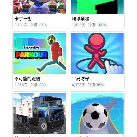
卡丁車衝
堆球樂趣
3,731次 . 評價:
96
%
1,913次 . 評價:
100
%
不可能的跑酷
平局防守
2,216次 . 評價:
88
%
4,373次 . 評價:
89
%