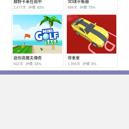
越野卡車在雨中
3D球平衡器
2,477次 . 評價:
92
%
888次 . 評價:
75
%
迷你高爾夫傳奇
停車車
922次 . 評價:
33
%
1,356次 . 評價:
0
%