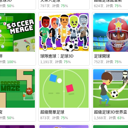
意球3D
火柴人足球
超級足球諾金斯
 評價:
50
%
797次 . 評價:
75
%
624次 . 評價:
75
%
併
球隊進球：足球3D
足球開球
 評價:
100
%
1,191次 . 評價:
75
%
752次 . 評價:
75
%
宮
超級簡單足球
超級足球3D世界盃
 評價:
50
%
873次 . 評價:
75
%
1,568次 . 評價:
63
%