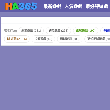
最新遊戲
人氣遊戲
最好評遊戲
類似Tag
射箭遊戲
(131)
釣魚遊戲
(253)
桌球遊戲
(192)
保齡
球 遊戲
(2,916)
扣籃遊戲
(49)
網球遊戲
(108)
英式足球遊戲
(58