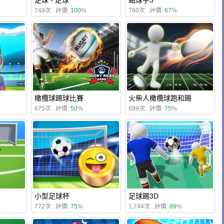
足球 - 足球
點球手3
749次 . 評價:
100
%
760次 . 評價:
67
%
橄欖球踢球比賽
火柴人橄欖球跑和踢
675次 . 評價:
50
%
699次 . 評價:
75
%
小型足球杯
足球踢3D
772次 . 評價:
75
%
1,744次 . 評價:
89
%