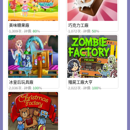
美味糖果廠
巧克力工廠
1,309次 . 評價:
80
%
1,072次 . 評價:
50
%
冰皇后玩具廠
殭屍工廠大亨
2,036次 . 評價:
100
%
2,022次 . 評價:
100
%