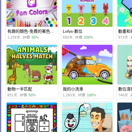
有趣的顏色-免費的著色書和繪畫遊戲
Lofys-數位
動畫和
1,228次 . 評價:
50
%
650次 . 評價:
100
%
973次 .
動物一半匹配
我的小洗車
數位清
851次 . 評價:
50
%
1,265次 . 評價:
100
%
746次 .