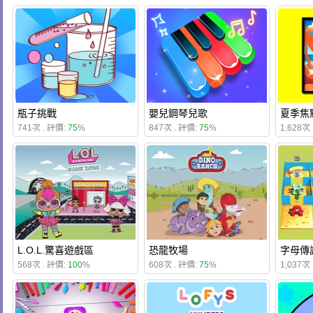
瓶子挑戰
嬰兒鋼琴兒歌
夏季焦
741次 . 評價:
75
%
847次 . 評價:
75
%
1,628次
L.O.L.驚喜遊戲區
恐龍牧場
字母傳
568次 . 評價:
100
%
608次 . 評價:
75
%
1,037次