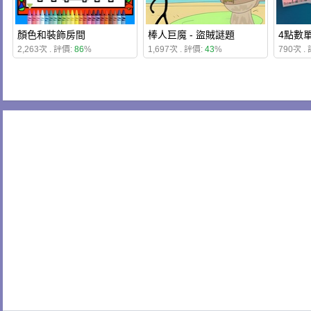
顏色和裝飾房間
棒人巨魔 - 盜賊謎題
4點數
2,263次 . 評價:
86
%
1,697次 . 評價:
43
%
790次 .