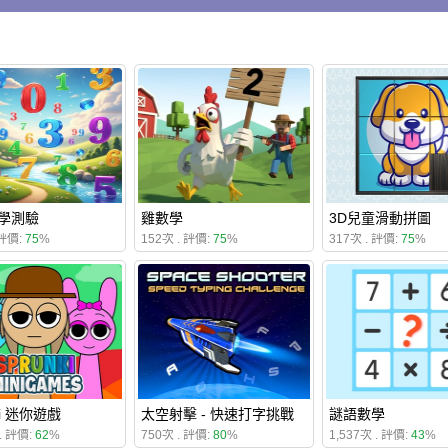
數學測驗
雞數學
3D兒童滑動拼圖
 評價:
75
%
152次 . 評價:
75
%
317次 . 評價:
75
%
ki 迷你遊戲
太空射擊 - 快速打字挑戰
謎語數學
 . 評價:
62
%
750次 . 評價:
80
%
1,537次 . 評價:
43
%