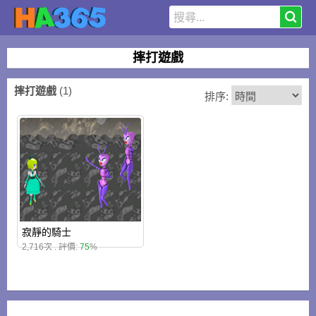
摔打遊戲
摔打遊戲
(1)
排序:
寂靜的騎士
2,716次 . 評價:
75
%