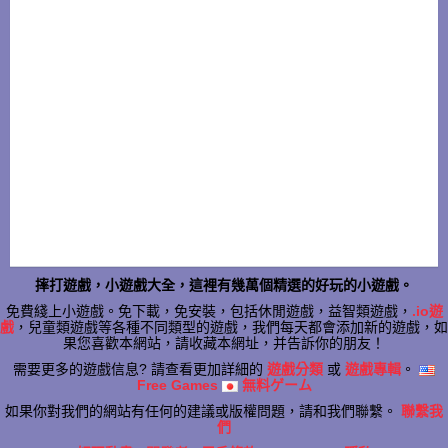
摔打遊戲，小遊戲大全，這裡有幾萬個精選的好玩的小遊戲。
免費綫上小遊戲。免下載，免安裝，包括休閒遊戲，益智類遊戲，
.io遊
戲
，兒童類遊戲等各種不同類型的遊戲，我們每天都會添加新的遊戲，如
果您喜歡本網站，請收藏本網址，并告訴你的朋友！
需要更多的遊戲信息? 請查看更加詳細的
遊戲分類
或
遊戲專輯
。
Free Games
無料ゲーム
如果你對我們的網站有任何的建議或版權問題，請和我們聯繫。
聯繫我
們