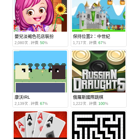
嬰兒淡褐色花店裝扮
保持位置2：中世紀
2,080次 . 評價:
50
%
1,717次 . 評價:
67
%
康沃IRL
俄羅斯國際跳棋
2,139次 . 評價:
67
%
1,222次 . 評價:
100
%