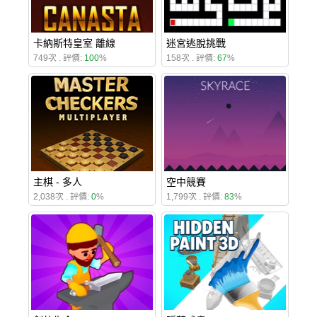
卡納斯特皇室 離線
迷宮逃脫挑戰
749次 . 評價:
100
%
158次 . 評價:
67
%
主棋 - 多人
空中競賽
2,038次 . 評價:
0
%
1,799次 . 評價:
83
%