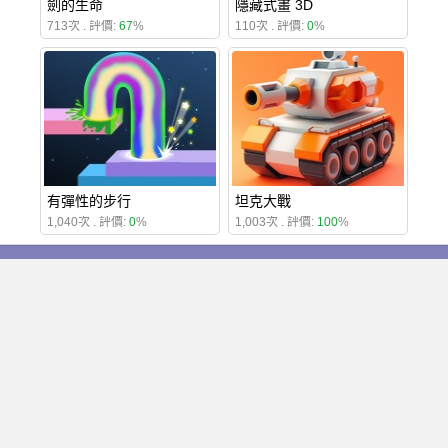
劍的生命
隱藏式畫 3D
713次 . 評價:
67
%
110次 . 評價:
0
%
有彈性的步行
坦克大戰
1,040次 . 評價:
0
%
1,003次 . 評價:
100
%