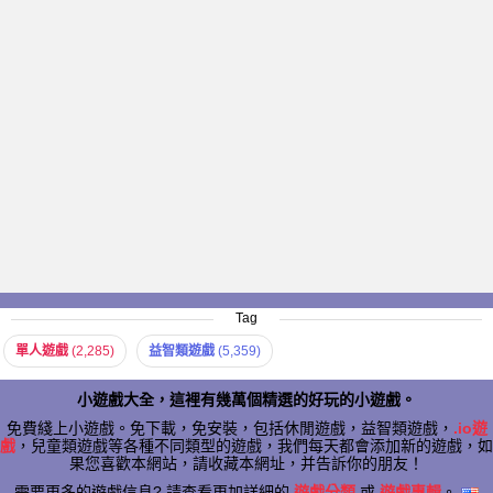
Tag
單人遊戲
(2,285)
益智類遊戲
(5,359)
小遊戲大全，這裡有幾萬個精選的好玩的小遊戲。
免費綫上小遊戲。免下載，免安裝，包括休閒遊戲，益智類遊戲，
.io遊
戲
，兒童類遊戲等各種不同類型的遊戲，我們每天都會添加新的遊戲，如
果您喜歡本網站，請收藏本網址，并告訴你的朋友！
需要更多的遊戲信息? 請查看更加詳細的
遊戲分類
或
遊戲專輯
。