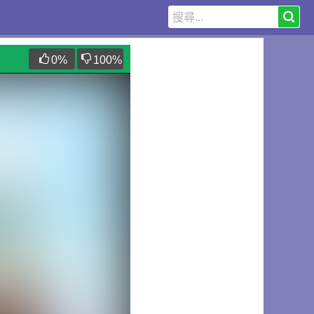
0
%
100
%