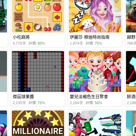
小吃麻將
伊麗莎·穆迪時尚指南
越野
4,770次 . 評價:
60
%
1,974次 . 評價:
75
%
766次
傑茲球果醬
嬰兒淡褐色生日聚會
醉酒
2,235次 . 評價:
75
%
2,164次 . 評價:
50
%
2,18