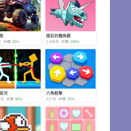
島
瘋狂的獨角獸
 . 評價:
50
%
1,348次 . 評價:
100
%
拔河
六角輕擊
6次 . 評價:
85
%
217次 . 評價:
75
%