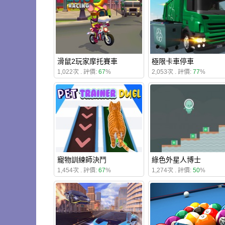
滑鼠2玩家摩托賽車
極限卡車停車
1,022次 . 評價:
67
%
2,053次 . 評價:
77
%
寵物訓練師決鬥
綠色外星人博士
1,454次 . 評價:
67
%
1,274次 . 評價:
50
%