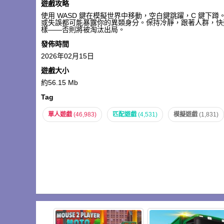
遊戲攻略
使用 WASD 鍵在模擬世界中移動，空白鍵跳躍，C 鍵
或失誤都可能暴露你的異類身分。保持冷靜，跟著人群，快
樣——否則將被淘汰出局。
發佈時間
2026年02月15日
遊戲大小
約56.15 Mb
Tag
單人遊戲
(46,983)
匹配遊戲
(4,531)
模擬遊戲
(1,831)