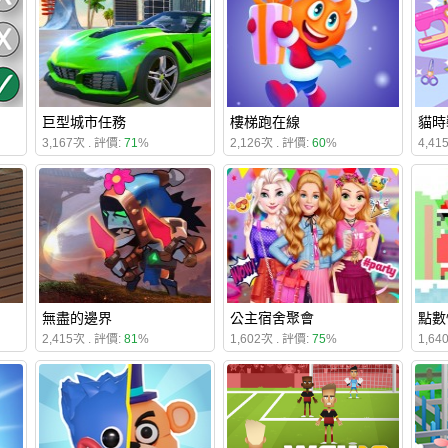
巨型城市任務
樓梯跑在線
貓時
3,167次 . 評價:
71
%
2,126次 . 評價:
60
%
4,41
無盡的邊界
公主宿舍聚會
點數
2,415次 . 評價:
81
%
1,602次 . 評價:
75
%
1,64