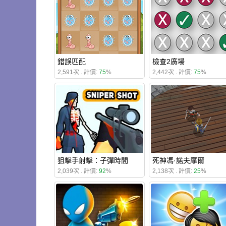
錯誤匹配
檢查2廣場
2,591次 . 評價:
75
%
2,442次 . 評價:
75
%
狙擊手射擊：子彈時間
死神馮·諾夫摩爾
2,039次 . 評價:
92
%
2,138次 . 評價:
25
%