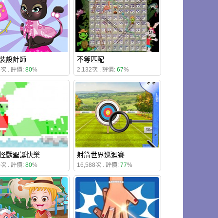
裝設計師
不等匹配
5次 . 評價:
80
%
2,132次 . 評價:
67
%
怪獸聖誕快樂
射箭世界巡迴賽
0次 . 評價:
80
%
16,588次 . 評價:
77
%