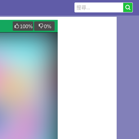
100
%
0
%