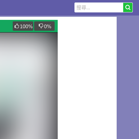
100
%
0
%