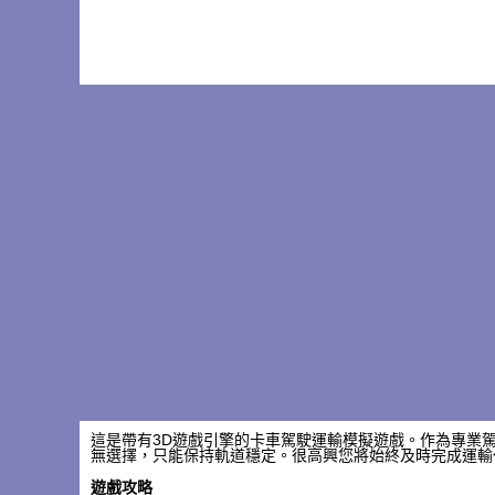
這是帶有3D遊戲引擎的卡車駕駛運輸模擬遊戲。作為專業
無選擇，只能保持軌道穩定。很高興您將始終及時完成運輸
遊戲攻略