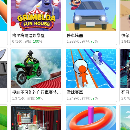
格里梅爾達娛樂屋
停車堵塞
憤怒
671次 . 評價:
100
%
1,988次 . 評價:
75
%
1,84
極端不可能的自行車賽特技挑戰賽2020
雪球賽車
死目
1,371次 . 評價:
50
%
1,249次 . 評價:
89
%
2,07