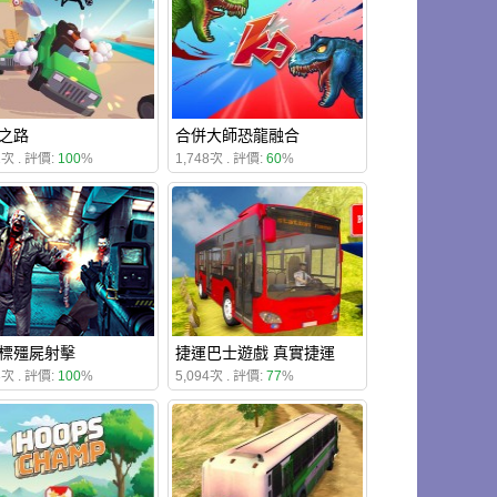
之路
合併大師恐龍融合
1次 . 評價:
100
%
1,748次 . 評價:
60
%
標殭屍射擊
捷運巴士遊戲 真實捷運
8次 . 評價:
100
%
5,094次 . 評價:
77
%