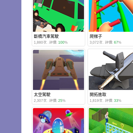
斷橋汽車駕駛
爬梯子
1,880次 . 評價:
100
%
3,072次 . 評價:
67
%
太空駕駛
開拓進取
2,307次 . 評價:
25
%
1,819次 . 評價:
33
%