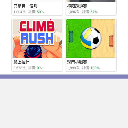
只是另一個乓
極限跑道賽
1,004次 . 評價:
50
%
1,096次 . 評價:
57
%
爬上拉什
球門挑戰賽
2,678次 . 評價:
0
%
1,999次 . 評價:
100
%