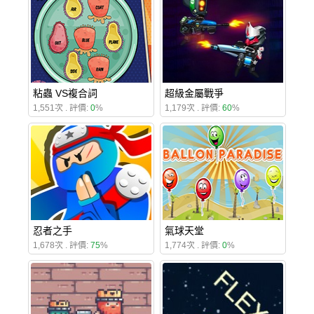
粘蟲 VS複合詞
超級金屬戰爭
1,551次 . 評價:
0
%
1,179次 . 評價:
60
%
忍者之手
氣球天堂
1,678次 . 評價:
75
%
1,774次 . 評價:
0
%