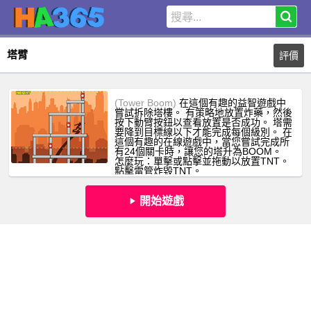
塔臂
評價
(Tower Boom)
在這個有趣的益智遊戲中
嘗試拆除塔樓。 有策略地放置炸藥，然後
按下動臂按鈕以查看放置是否成功。 塔需
要降到目標線以下才能完成每個級別。 在
這個有趣的在線遊戲中，當您嘗試完成所
有24個關卡時，讓您的塔升為BOOM。
怎麼玩：單擊或點擊並拖動以放置TNT。
點擊雷管炸毀TNT。
開始遊戲