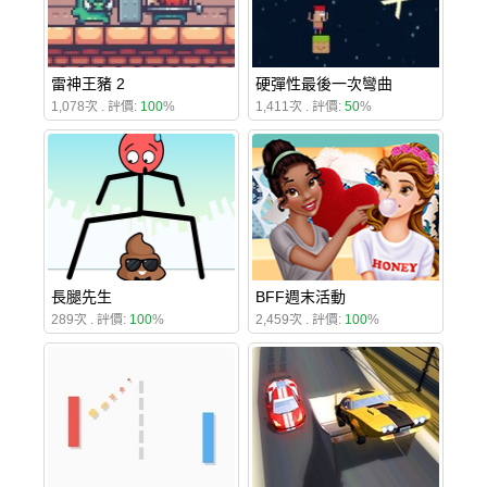
雷神王豬 2
硬彈性最後一次彎曲
1,078次 . 評價:
100
%
1,411次 . 評價:
50
%
長腿先生
BFF週末活動
289次 . 評價:
100
%
2,459次 . 評價:
100
%