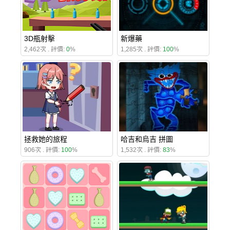
3D瓶射擊
新爆藥
2,462次 . 評價:
0
%
1,285次 . 評價:
100
%
拯救她的旅程
哈吉和烏吉 拼圖
906次 . 評價:
100
%
1,532次 . 評價:
83
%