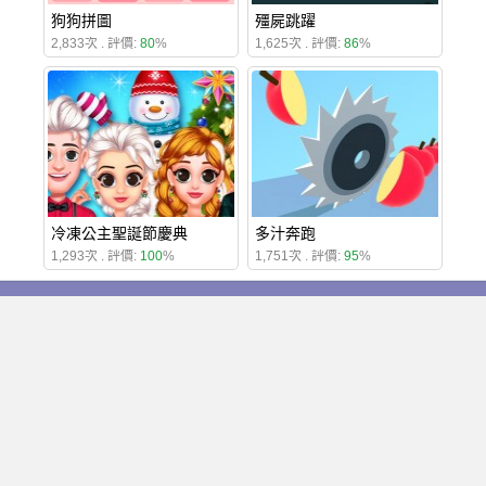
狗狗拼圖
殭屍跳躍
2,833次 . 評價:
80
%
1,625次 . 評價:
86
%
冷凍公主聖誕節慶典
多汁奔跑
1,293次 . 評價:
100
%
1,751次 . 評價:
95
%