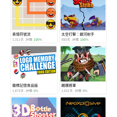
表情符號流
太空打擊：銀河射手
1,311次 . 評價:
100
%
593次 . 評價:
100
%
徽標記憶食品版
踢爆將軍
1,873次 . 評價:
0
%
1,031次 . 評價:
0
%