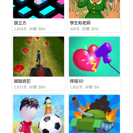
跳立方
學生和老師
1,859次 . 評價:
50
%
408次 . 評價:
25
%
越獄逃犯
焊接3D
1,672次 . 評價:
50
%
1,802次 . 評價:
0
%