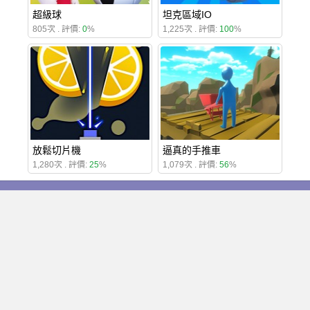
超級球
坦克區域IO
805次 . 評價:
0
%
1,225次 . 評價:
100
%
放鬆切片機
逼真的手推車
1,280次 . 評價:
25
%
1,079次 . 評價:
56
%