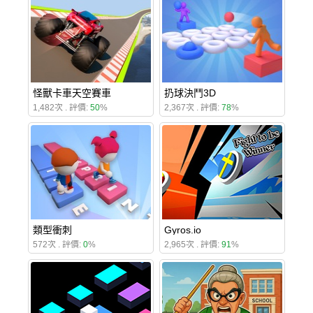
怪獸卡車天空賽車
扔球決鬥3D
1,482次 . 評價:
50
%
2,367次 . 評價:
78
%
類型衝刺
Gyros.io
572次 . 評價:
0
%
2,965次 . 評價:
91
%